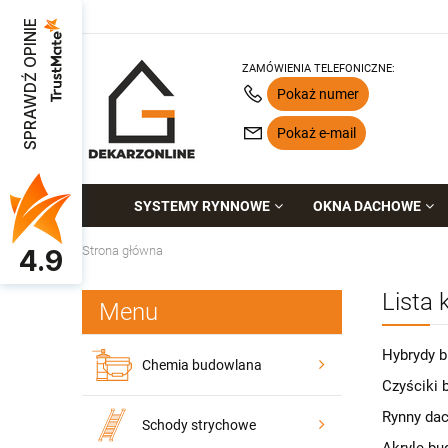
SPRAWDŹ OPINIE
ZAMÓWIENIA TELEFONICZNE:
Pokaż numer
Pokaż e-mail
SYSTEMY RYNNOWE
OKNA DACHOWE
Strona główna
4.9
Lista 
Menu
Hybrydy 
Chemia budowlana
Czyściki 
Rynny da
Schody strychowe