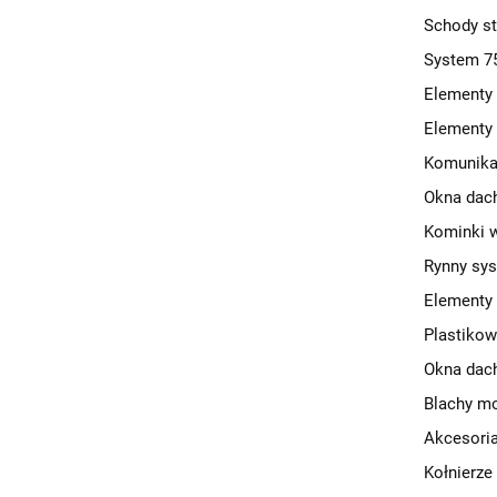
Schody s
System 7
Elementy
Elementy
Komunika
Okna dac
Kominki w
Rynny sy
Elementy
Plastiko
Okna dach
Blachy m
Akcesori
Kołnierze