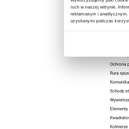
Kominki w
ruch w naszej witrynie. Inf
Okna dach
reklamowym i analitycznym. 
Rury spu
uzyskanymi podczas korzysta
Komunika
Rynna sta
Przejścia
Ochrona 
Ochrona 
Rura spus
Komunika
Schody s
Wywietrza
Elementy
Kwadrato
Kołnierze