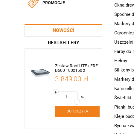
PROMOCJE
Okna drew
Spodnie d
Markery 
NOWOŚCI
Ogrodnicz
Uszczelni
BESTSELLERY
Farby do 
Hełmy
fLITE+ FRF
Zestaw RoofLITE+ FRF
Okno Dachowe
Silikony 
20 z
B600 100x150 z
drewniane RoofLITE+
klanym
modułem szklanym
TRIO PINE- rozmiar 78 x
0 zł
3 849,00 zł
1 070,00 zł
Markery 
 okno do
FGT B200 – okno do
118 cm- pakiet 3-
skich
dachów płaskich
szybowy -
współczynnik Uw 1,1
Kamizelki
+
+
W/m2K
szt.
szt.
szt.
Świetliki
-
-
Pianki bu
SZYKA
DO KOSZYKA
DO KOSZYKA
Kleje bud
Rynna kw