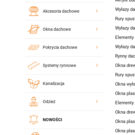
Akryle b
Wyłazy d
Akcesoria dachowe
Rury spu
Wyłazy d
Okna dachowe
Elementy
Wyłazy d
Pokrycia dachowe
Rynny da
Okna drew
Systemy rynnowe
Rury spu
Kanalizacja
Okna wył
Okna plas
Odzież
Elementy
Okna drew
NOWOŚCI
Okna plas
Okna plas