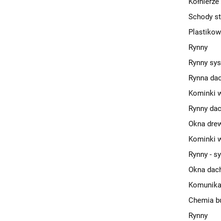
Kołnierze
Schody st
Plastikow
Rynny
Rynny sy
Rynna da
Kominki w
Rynny da
Okna dre
Kominki w
Rynny - s
Okna dac
Komunika
Chemia b
Rynny