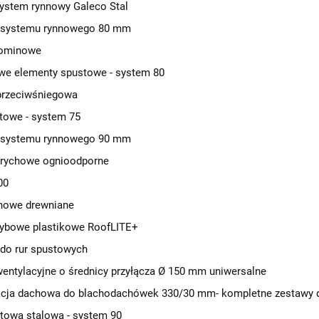
ystem rynnowy Galeco Stal
 systemu rynnowego 80 mm
kominowe
we elementy spustowe - system 80
przeciwśniegowa
towe - system 75
 systemu rynnowego 90 mm
trychowe ognioodporne
00
howe drewniane
zybowe plastikowe RoofLITE+
do rur spustowych
entylacyjne o średnicy przyłącza Ø 150 mm uniwersalne
cja dachowa do blachodachówek 330/30 mm- kompletne zestawy 
towa stalowa - system 90