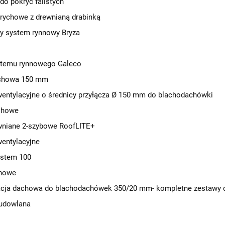
 do pokryć falistych
rychowe z drewnianą drabinką
y system rynnowy Bryza
stemu rynnowego Galeco
chowa 150 mm
entylacyjne o średnicy przyłącza Ø 150 mm do blachodachówki
chowe
wniane 2-szybowe RoofLITE+
entylacyjne
ystem 100
howe
cja dachowa do blachodachówek 350/20 mm- kompletne zestawy 
udowlana