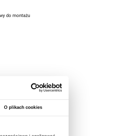
awy do montażu
O plikach cookies
ołecznościowe i analizować