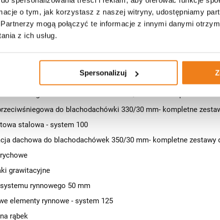
entylacyjne o średnicy przyłącza Ø 150 mm do blach trapezowych
ormacje o tym, jak korzystasz z naszej witryny, udostępniamy p
owe do sypialni
Partnerzy mogą połączyć te informacje z innymi danymi otrzym
stowe
nia z ich usług.
cja dachowa do blachodachówek 350/35 mm- kompletne zestawy 
lowa - system 125
Spersonalizuj
Z
 solarne
przeciwśniegowa do blachodachówki 350/35 mm - kompletne zest
przeciwśniegowa do blachodachówki 330/30 mm- kompletne zesta
towa stalowa - system 100
cja dachowa do blachodachówek 350/30 mm- kompletne zestawy 
trychowe
ki grawitacyjne
 systemu rynnowego 50 mm
we elementy rynnowe - system 125
 na rąbek