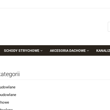
SCHODY STRYCHOWE
AKCESORIA DACHOWE
KANALI
kategorii
budowlane
budowlane
chowe