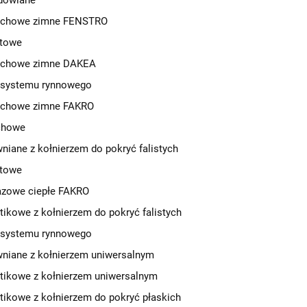
udowlane
achowe zimne FENSTRO
stowe
achowe zimne DAKEA
 systemu rynnowego
achowe zimne FAKRO
chowe
niane z kołnierzem do pokryć falistych
stowe
azowe ciepłe FAKRO
tikowe z kołnierzem do pokryć falistych
 systemu rynnowego
niane z kołnierzem uniwersalnym
tikowe z kołnierzem uniwersalnym
tikowe z kołnierzem do pokryć płaskich