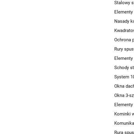
Stalowy s
Elementy
Nasady 
Kwadrato
Ochrona 
Rury spus
Elementy
Schody s
System 1
Okna dac
Okna 3-s
Elementy 
Kominki w
Komunika
Rura spus