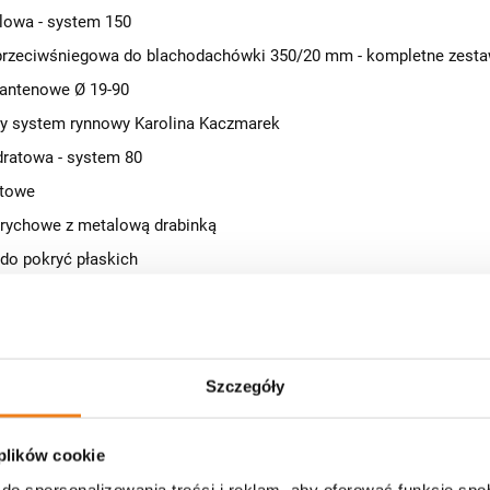
lowa - system 150
przeciwśniegowa do blachodachówki 350/20 mm - kompletne zest
 antenowe Ø 19-90
y system rynnowy Karolina Kaczmarek
ratowa - system 80
stowe
rychowe z metalową drabinką
 do pokryć płaskich
ystem 125
stowe systemu rynnowego Galeco
stowa 100
Szczegóły
stowe
zybowe plastikowe RoofLITE+
 plików cookie
iki i przejścia dachowe
do spersonalizowania treści i reklam, aby oferować funkcje sp