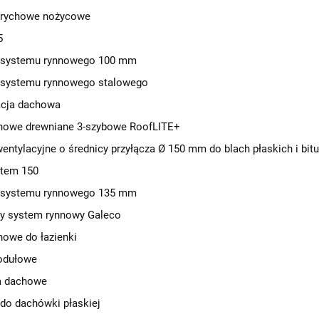
trychowe nożycowe
5
 systemu rynnowego 100 mm
 systemu rynnowego stalowego
cja dachowa
howe drewniane 3-szybowe RoofLITE+
entylacyjne o średnicy przyłącza Ø 150 mm do blach płaskich i bi
stem 150
 systemu rynnowego 135 mm
wy system rynnowy Galeco
owe do łazienki
odułowe
a dachowe
 do dachówki płaskiej