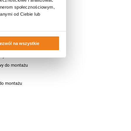
artnerom społecznościowym,
anymi od Ciebie lub
do montażu
ezwól na wszystkie
awy do montażu
wy do montażu
do montażu