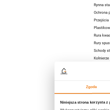
Rynna sta
Ochrona 
Przejścia
Plastikow
Rura kwad
Rury spu
Schody st
Kołnierze
Rynny - s
Rury spu
Rura spu
Zgoda
Rury spu
Okna 2-s
Niniejsza strona korzysta z
Wywietrzn
Wykorzystujemy pliki cookie 