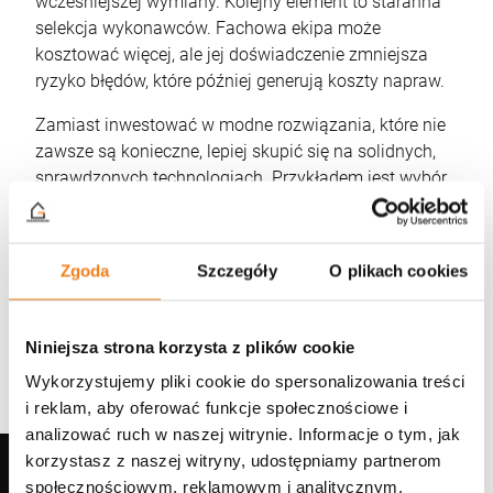
wcześniejszej wymiany. Kolejny element to staranna
selekcja wykonawców. Fachowa ekipa może
kosztować więcej, ale jej doświadczenie zmniejsza
ryzyko błędów, które później generują koszty napraw.
Zamiast inwestować w modne rozwiązania, które nie
zawsze są konieczne, lepiej skupić się na solidnych,
sprawdzonych technologiach. Przykładem jest wybór
dachówki ceramicznej o klasycznym wzorze – może
być droższa na starcie, ale jej trwałość i łatwość
konserwacji zwrócą się w długim okresie.
Zgoda
Szczegóły
O plikach cookies
Jakie są sposoby na optymalizację
kosztów dachu?
Niniejsza strona korzysta z plików cookie
Wykorzystujemy pliki cookie do spersonalizowania treści
Optymalizacja kosztów nie oznacza rezygnacji z
i reklam, aby oferować funkcje społecznościowe i
jakości. Istnieją sposoby na zredukowanie wydatków,
analizować ruch w naszej witrynie. Informacje o tym, jak
które nie wpłyną negatywnie na trwałość i
korzystasz z naszej witryny, udostępniamy partnerom
WIĘCEJ
funkcjonalność dachu:
społecznościowym, reklamowym i analitycznym.