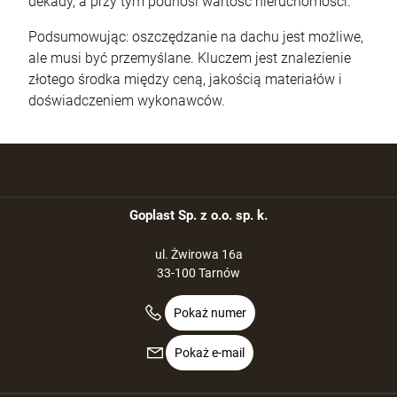
dekady, a przy tym podnosi wartość nieruchomości.
Podsumowując: oszczędzanie na dachu jest możliwe,
ale musi być przemyślane. Kluczem jest znalezienie
złotego środka między ceną, jakością materiałów i
doświadczeniem wykonawców.
Goplast Sp. z o.o. sp. k.
ul. Żwirowa 16a
33-100 Tarnów
Pokaż numer
Pokaż e-mail