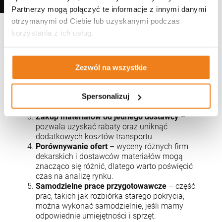
Projekt dopasowany do potrzeb
–
Partnerzy mogą połączyć te informacje z innymi danymi
skomplikowane konstrukcje dachu, takie jak
otrzymanymi od Ciebie lub uzyskanymi podczas
liczne lukarny czy nietypowe kształty, znacznie
korzystania z ich usług.
podnoszą koszt wykonania. Prostszy projekt to
oszczędność zarówno na materiałach, jak i na
robociźnie.
Wczesne planowanie
– wcześniejsze
Zezwól na wszystkie
przygotowanie harmonogramu zakupu
materiałów umożliwia korzystanie z promocji i
Spersonalizuj
zamówienia większych ilości w korzystniejszych
cenach.
Zakup materiałów od jednego dostawcy
–
pozwala uzyskać rabaty oraz uniknąć
dodatkowych kosztów transportu.
Porównywanie ofert
– wyceny różnych firm
dekarskich i dostawców materiałów mogą
znacząco się różnić, dlatego warto poświęcić
czas na analizę rynku.
Samodzielne prace przygotowawcze
– część
prac, takich jak rozbiórka starego pokrycia,
można wykonać samodzielnie, jeśli mamy
odpowiednie umiejętności i sprzęt.