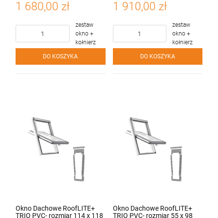
płaskich LSX - pakiet 3-
płaskich LSX - pakiet 3-
1 680,00 zł
1 910,00 zł
szybowy
szybowy
zestaw
zestaw
okno +
okno +
kołnierz
kołnierz
DO KOSZYKA
DO KOSZYKA
Okno Dachowe RoofLITE+
Okno Dachowe RoofLITE+
TRIO PVC- rozmiar 114 x 118
TRIO PVC- rozmiar 55 x 98