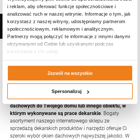
Okno Dachowe RoofLITE+
TRIO PVC- rozmiar 78 x 98
i reklam, aby oferować funkcje społecznościowe i
Zestaw RoofLITE+ FRF B600 100x100 z
Okno Dachowe plastikowe RoofLITE+ TRIO
cm + kołnierz do pokryć
modułem szklanym FGT B200 – okno do
PVC - rozmiar 78 cm x 118 cm - pakiet 3-
analizować ruch w naszej witrynie. Informacje o tym, jak
płaskich LSX - pakiet 3-
1 780,00 zł
dachów płaskich
szybowy - współczynnik Uw 1,1 W/m2K
2 999,00 zł
1 500,00 zł
szybowy
korzystasz z naszej witryny, udostępniamy partnerom
WIĘCEJ
społecznościowym, reklamowym i analitycznym.
zestaw
okno +
Partnerzy mogą połączyć te informacje z innymi danymi
szt.
szt.
kołnierz
otrzymanymi od Ciebie lub uzyskanymi podczas
DO KOSZYKA
korzystania z ich usług.
DO KOSZYKA
DO KOSZYKA
Zezwól na wszystkie
Okna dachowe
Spersonalizuj
Zastanawiasz się nad wyborem idealnych okien
dachowych do Twojego domu lub innego obiektu, w
którym wykonywane są prace dekarskie
. Bogaty
asortyment naszego internetowego sklepu ze
sprzedażą dekarskich produktów i narzędzi oferuje Ci
szeroki wybór okien dachowych najwyższej jakości. W