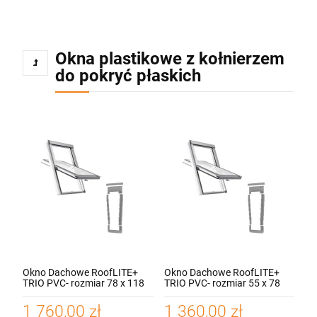
Okna plastikowe z kołnierzem
do pokryć płaskich
Okno Dachowe RoofLITE+
Okno Dachowe RoofLITE+
TRIO PVC- rozmiar 78 x 118
TRIO PVC- rozmiar 55 x 78
cm + kołnierz do pokryć
cm + kołnierz do pokryć
płaskich LSX - pakiet 3-
płaskich LSX - pakiet 3-
1 760,00 zł
1 360,00 zł
szybowy
szybowy