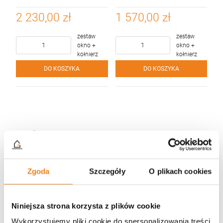
cm + kołnierz do pokryć
cm + kołnierz do pokryć
płaskich LSX - pakiet 3-
płaskich LSX - pakiet 3-
2 230,00 zł
1 570,00 zł
szybowy
szybowy
zestaw
zestaw
okno +
okno +
kołnierz
kołnierz
DO KOSZYKA
DO KOSZYKA
Zgoda
Szczegóły
O plikach cookies
Niniejsza strona korzysta z plików cookie
Wykorzystujemy pliki cookie do spersonalizowania treści