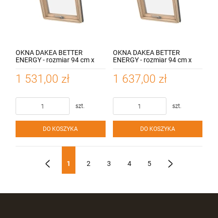
OKNA DAKEA BETTER
OKNA DAKEA BETTER
ENERGY - rozmiar 94 cm x
ENERGY - rozmiar 94 cm x
118 cm, 3-szybowe z
140 cm, 3-szybowe z
nawiewnikiem, otwieranie
nawiewnikiem, otwieranie
1 531,00 zł
1 637,00 zł
dolne, współczynnik 1.1
dolne, współczynnik 1.1
W/M2 K
W/M2 K
szt.
szt.
DO KOSZYKA
DO KOSZYKA
1
2
3
4
5
«
»