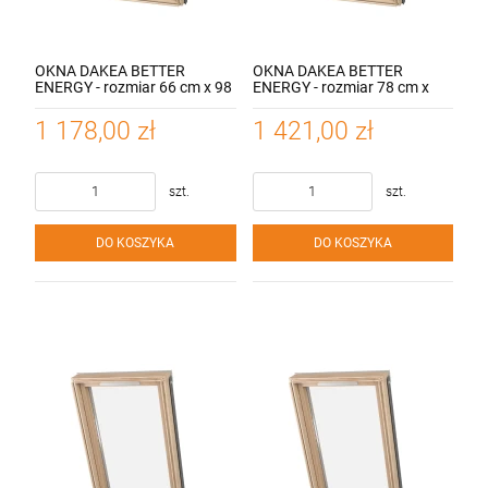
OKNA DAKEA BETTER
OKNA DAKEA BETTER
ENERGY - rozmiar 66 cm x 98
ENERGY - rozmiar 78 cm x
cm, 3-szybowe z
140 cm, 3-szybowe z
nawiewnikiem, otwieranie
nawiewnikiem, otwieranie
1 178,00 zł
1 421,00 zł
dolne, współczynnik 1.1
dolne, współczynnik 1.1
W/M2 K
W/M2 K
szt.
szt.
DO KOSZYKA
DO KOSZYKA