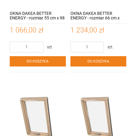
OKNA DAKEA BETTER
OKNA DAKEA BETTER
ENERGY - rozmiar 55 cm x 98
ENERGY - rozmiar 66 cm x
cm, 3-szybowe z
118 cm, 3-szybowe z
nawiewnikiem, otwieranie
nawiewnikiem, otwieranie
1 066,00 zł
1 234,00 zł
dolne, współczynnik 1.1
dolne, współczynnik 1.1
W/M2 K
W/M2 K
szt.
szt.
DO KOSZYKA
DO KOSZYKA