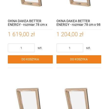
OKNA DAKEA BETTER
OKNA DAKEA BETTER
ENERGY - rozmiar 78 cm x
ENERGY - rozmiar 78 cm x 98
160 cm, 3-szybowe z
cm, 3-szybowe z
nawiewnikiem, otwieranie
nawiewnikiem, otwieranie
1 619,00 zł
1 204,00 zł
dolne, współczynnik 1.1
dolne, współczynnik 1.1
W/M2 K
W/M2 K
szt.
szt.
DO KOSZYKA
DO KOSZYKA