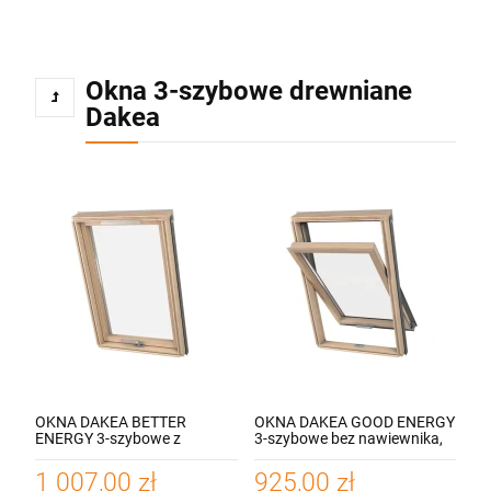
Okna 3-szybowe drewniane
Dakea
OKNA DAKEA BETTER
OKNA DAKEA GOOD ENERGY
ENERGY 3-szybowe z
3-szybowe bez nawiewnika,
nawiewnikiem, otwieranie
otwieranie dolne,
dolne, współczynnik 1.1
współczynnik 1.1 W/M2 K
1 007,00 zł
925,00 zł
W/M2 K