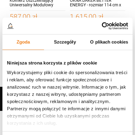
Kołnierz Uszczelniający
OKNA DAKEA BETTER
Uniwersalny Modułowy
ENERGY - rozmiar 114 cm x
Dakea (140 mm) UCX 1+3
118 cm, 3-szybowe z
nawiewnikiem, otwieranie
587,00 zł
1 615,00 zł
dolne, współczynnik 1.1
W/M2 K
szt.
Zgoda
Szczegóły
O plikach cookies
DO KOSZYKA
DO KOSZYKA
Niniejsza strona korzysta z plików cookie
Wykorzystujemy pliki cookie do spersonalizowania treści
i reklam, aby oferować funkcje społecznościowe i
analizować ruch w naszej witrynie. Informacje o tym, jak
korzystasz z naszej witryny, udostępniamy partnerom
WIĘCEJ
społecznościowym, reklamowym i analitycznym.
Partnerzy mogą połączyć te informacje z innymi danymi
otrzymanymi od Ciebie lub uzyskanymi podczas
korzystania z ich usług.
Zestaw RoofLITE+ FRF B600 100x100 z
Okno Dachowe plastikowe RoofLITE+ TRIO
modułem szklanym FGT B200 – okno do
PVC - rozmiar 78 cm x 118 cm - pakiet 3-