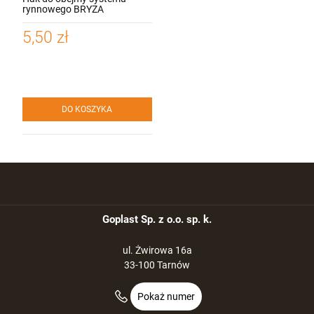
rynnowego BRYZA
5,50 zł
DO KOSZYKA
Goplast Sp. z o.o. sp. k.
ul. Żwirowa 16a
33-100 Tarnów
Pokaż numer