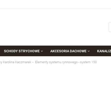
SCHODY STRYCHOWE
AKCESORIA DACHOWE
KANALI
wy Karolina Kaczmarek
Elementy systemu rynnowego - system 150