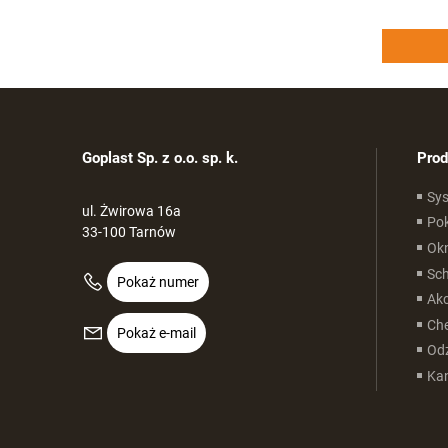
Goplast Sp. z o.o. sp. k.
Prod
Sy
ul. Żwirowa 16a
Po
33-100 Tarnów
Ok
Sc
Pokaż numer
Ak
Ch
Pokaż e-mail
Odz
Kan