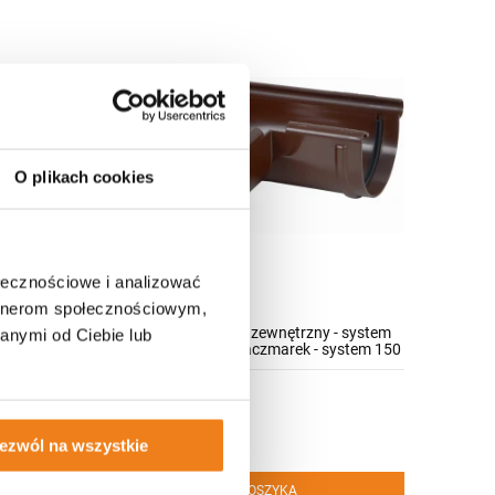
O plikach cookies
ołecznościowe i analizować
artnerom społecznościowym,
- system
Plastikowy narożnik zewnętrzny - system
anymi od Ciebie lub
ystem 150
rynnowy Karolina Kaczmarek - system 150
35,00 zł
ezwól na wszystkie
DO KOSZYKA