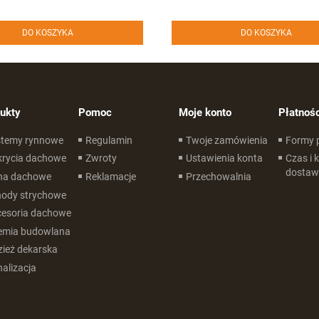
DO KOSZYKA
DO KOSZYKA
ukty
Pomoc
Moje konto
Płatnośc
stemy rynnowe
Regulamin
Twoje zamówienia
Formy 
krycia dachowe
Zwroty
Ustawienia konta
Czas i 
dostaw
na dachowe
Reklamacje
Przechowalnia
hody strychowe
cesoria dachowe
emia budowlana
ież dekarska
alizacja