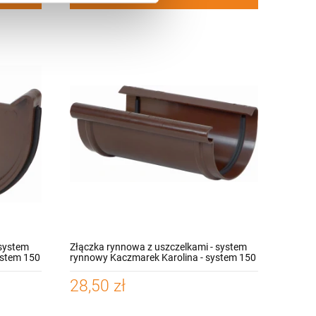
Kominek wentylacyjny
Kominek wentylacy
Ventix do
Ventix Rainway T1
blachodachówki Ø 150
blach trapezowych
130,00 zł
130,00 zł
mm
150 mm
DO KOSZYKA
DO KOSZYKA
 system
Złączka rynnowa z uszczelkami - system
ystem 150
rynnowy Kaczmarek Karolina - system 150
28,50 zł