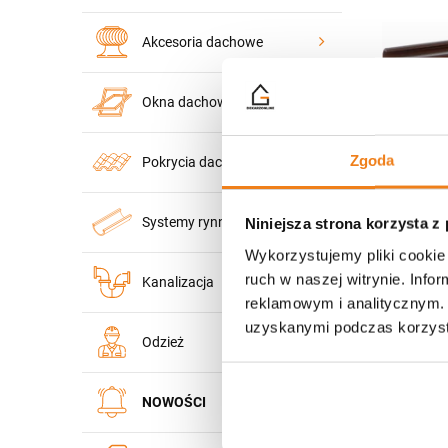
Akcesoria dachowe
Okna dachowe
Zgoda
Pokrycia dachowe
Systemy rynnowe
Niniejsza strona korzysta z
Wykorzystujemy pliki cookie 
ruch w naszej witrynie. Inf
Kanalizacja
Plastikowy
reklamowym i analitycznym. 
system 15
uzyskanymi podczas korzysta
Kaczmarek
Odzież
45,00 
NOWOŚCI