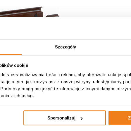
Szczegóły
 plików cookie
do spersonalizowania treści i reklam, aby oferować funkcje sp
ormacje o tym, jak korzystasz z naszej witryny, udostępniamy p
 lej spustowy z uszczelkami -
Plastikowy narożnik wewnętrzny 
Partnerzy mogą połączyć te informacje z innymi danymi otrzym
0x100 - system rynnowy
rynnowy Kaczmarek Karolina - s
nia z ich usług.
 Karolina - system 150
zł
35,00 zł
Spersonalizuj
Z
DO KOSZYKA
DO KOSZYKA