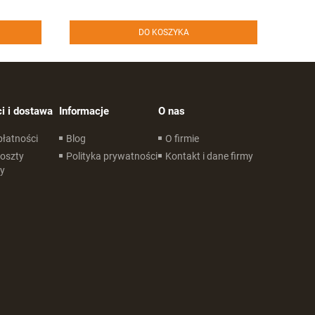
DO KOSZYKA
i i dostawa
Informacje
O nas
płatności
Blog
O firmie
koszty
Polityka prywatności
Kontakt i dane firmy
y